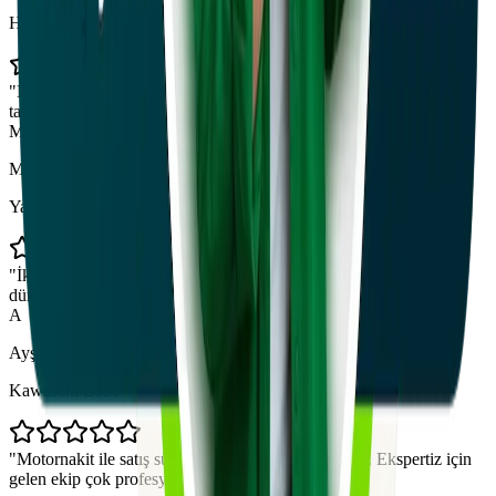
Honda CBR 650R
"
Motosikletim için aldığım teklif beklentimin üzerindeydi. Süreç
tamamen sorunsuz ilerledi ve aynı gün içinde ödemeyi aldım.
"
M
Mehmet K.
Yamaha MT-07
"
İkinci motosikletimi de Motornakit üzerinden sattım. Hızlı ve
dürüst bir hizmet. Kesinlikle tavsiye ediyorum.
"
A
Ayşe T.
Kawasaki Z650
"
Motornakit ile satış süreci çok kolay ve güvenliydi. Ekspertiz için
gelen ekip çok profesyoneldi.
"