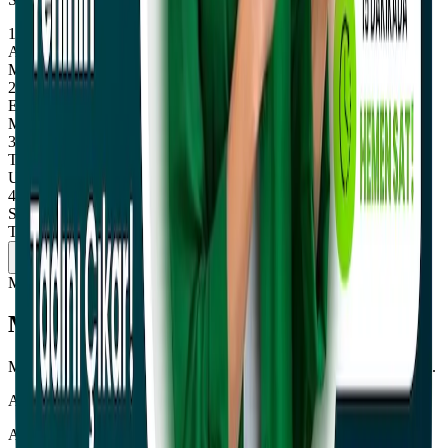
1
Araç Bilgilerinizi Girin
Motosikletinizin marka, model, yıl gibi temel bilgilerini girin.
2
Ekspertiz Bilgilerini Ekleyin
Motosikletinizin durumunu ve fotoğraflarını ekleyin.
3
Teklif Alın
Uzmanlarımız motosikletiniz için en uygun fiyat teklifini sunar.
4
Satış İşlemini Tamamlayın
Teklifinizi kabul ettiğinizde hızlıca satış işleminizi tamamlayın.
Hemen Satışa Başla
Müşteri Görüşleri
Müşterilerimiz Ne Diyor?
Müşterilerimizin deneyimleri ve Motornakit hakkındaki düşünceleri.
A
Ahmet Y.