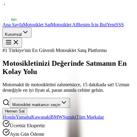
Ana Sayfa
Motosiklet Sat
Motosiklet Al
Benim İçin Bul
Yeni
SSS
Kurumsal
#1 Türkiye'nin En Güvenli Motosiklet Satış Platformu
Motosikletinizi
Değerinde
Satmanın En
Kolay Yolu
Motornakit ile motosikletini zahmetsizce, 15 dakikada sat! Uzman
desteğiyle en iyi fiyatı al, paran anında cebine gelsin.
Motosiklet markanızı seçin
Hemen Sat
Honda
Yamaha
Kawasaki
BMW
Suzuki
Tüm Markalar
Ücretsiz Ekspertiz
Aynı Gün Ödeme