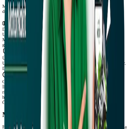
Motornakit motosiklet satış sürecini sizin için kolaylaştırır ve en iyi
deneyimi sunar.
Değerinde Fiyatlama
Uzman ekibimiz tarafından hızlı ve güvenilir fiyatlama yapılır.
Motosikletinizin boya, değişmiş parça ve tramer kaydı bilgilerine
göre değerlendirilir.
Ücretsiz Ekspertiz
Uzman ekibimiz tarafından motosikletinize ücretsiz ekspertiz yapılır.
Detaylı inceleme ve gerekli bilgilendirmeler tarafınıza yapılır.
Güvenli ve Hızlı Satış
İlan verme sürecini tamamen ortadan kaldırır. Karşılaşacağınız
riskleri ve problemleri yok eder. Sadece 15 dakika içinde paranız
hesabınızda.
Öne Çıkanlar
Motornakit Farkı
Finansman desteği, hibrit deneyim ve satış kolaylığını tek platformda