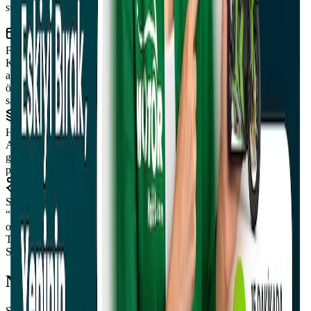
sunuyoruz.
Finansman Desteği
Kredi kartıyla motosiklet al, takas et. Nakit arama derdi olmadan 12
aya kadar taksit imkânı. Takasta kalan farkı dilersen kredi kartınla
öde. Özel banka anlaşmalarıyla cazip faiz oranları. Bu kolaylık
sadece Motornakit’te.
Hibrit Deneyim
Al-sat-takas; hepsi bir arada! Online keşfet, showroom’da gör, aynı
gün teslimat. İlan karmaşasına veda et; her adımda yanındayız. Tek
platform, sınırsız imkân.
Satış Kolaylığı
“Para ne zaman gelir?” endişesi yok. Dijital değerlendirme ve fiyat
onayı sonrası anında nakit ödeme. Sadece İstanbul değil;
Türkiye’nin tüm illerinden satış imkânı yalnızca Motornakit’te.
Süreç
Nasıl Çalışır?
Sadece birkaç adımda motosikletinizi hızlıca satabilirsiniz.