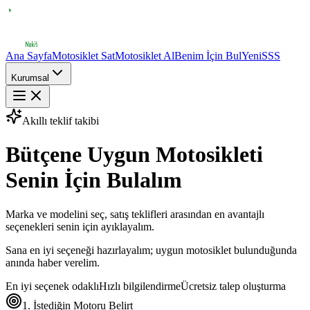
Ana Sayfa
Motosiklet Sat
Motosiklet Al
Benim İçin Bul
Yeni
SSS
Kurumsal
Akıllı teklif takibi
Bütçene Uygun Motosikleti
Senin İçin Bulalım
Marka ve modelini seç, satış teklifleri arasından en avantajlı
seçenekleri senin için ayıklayalım.
Sana en iyi seçeneği hazırlayalım; uygun motosiklet bulunduğunda
anında haber verelim.
En iyi seçenek odaklı
Hızlı bilgilendirme
Ücretsiz talep oluşturma
1. İstediğin Motoru Belirt