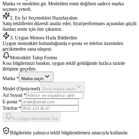
Marka ve modelini gir. Modelden emin değilsen sadece marka
seçmen yeterli.
2. En İyi Seçenekleri Hazırlayalım
Satış tekliflerini düzenli analiz eder, fiyat/performans açısından güçlü
ilanları senin için öne çıkarırız.
3. Uygun Motoru Hızla Bildirelim
Uygun motosiklet bulunduğunda e-posta ve telefon üzerinden
gecikmeden sana ulaşırız.
Motosiklet Talep Formu
Kısa bilgilerinizi bırakın, uygun teklif geldiğinde hızlıca sizinle
iletişime geçelim.
Marka *
Marka seçin
Model (Opsiyonel)
Önce marka seçin
Ad Soyad *
E-posta *
Telefon *
En Uygun Motosikleti Bul
Bilgileriniz yalnızca teklif bilgilendirmesi amacıyla kullanılır.