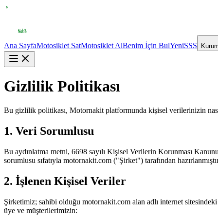
Ana Sayfa
Motosiklet Sat
Motosiklet Al
Benim İçin Bul
Yeni
SSS
Kurum
Gizlilik Politikası
Bu gizlilik politikası, Motornakit platformunda kişisel verilerinizin n
1. Veri Sorumlusu
Bu aydınlatma metni, 6698 sayılı Kişisel Verilerin Korunması Kanu
sorumlusu sıfatıyla motornakit.com ("Şirket") tarafından hazırlanmıştır
2. İşlenen Kişisel Veriler
Şirketimiz; sahibi olduğu motornakit.com alan adlı internet sitesindek
üye ve müşterilerimizin: