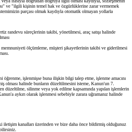
ı veya ifasıyla doğrudan doğruya ilgili olması kaydıyla, sözleşmenin
sı" ve "ilgili kişinin temel hak ve özgürlüklerine zarar vermemek
istemimizin parçası olmak kaydıyla otomatik olmayan yollarla
tiz randevu süreçlerinin takibi, yönetilmesi, araç satışı halinde
ılması
i memnuniyeti ölçümleme, müşteri şikayetlerinin takibi ve giderilmesi
ması.
ini öğrenme, işlenmişse buna ilişkin bilgi talep etme, işlenme amacını
miş olması halinde bunların düzeltilmesini isteme, Kanun'un 7.
tilen düzeltilme, silinme veya yok edilme kapsamında yapılan işlemlerin
 Kanun'a aykırı olarak işlenmesi sebebiyle zarara uğramanız halinde
 iletişim kanalları üzerinden ve bize daha önce bildirmiş olduğunuz
ilirsiniz.