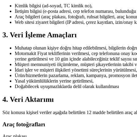
Kimlik bilgisi (ad-soyad, TC kimlik no),
İletişim bilgisi (e-posta adresi, cep telefon numarası, bulunduğu il
Araç bilgileri (araç plakası, fotoğrafı, ruhsat bilgileri, araç kon
Web sitesi ziyaret bilgileri (IP adresi, çerez kayıtları, izin/onay k
3. Veri İşleme Amaçları
Muhatap olunan kişiye doğru hitap edilebilmesi, bilgilerin doğru
Motornakit Fiyat tekliflerinin verilmesi, cep telefonuna onay ko
yerine getirilmesi ve 10 gün içinde alabileceğiniz teklif sayısı sın
Müşteri memnuniyeti ölçümleme, müşteri şikayetlerinin takibi ve
İdari işler ve müşteri ilişkileri yönetimi süreçlerinin yürütülmesi,
Ürün/hizmetlerin pazarlama, reklam, kampanya, promosyon ileti
Yasal yükümlülüklerin yerine getirilmesi,
Doğabilecek uyuşmazlıklarda delil olarak kullanılması
4. Veri Aktarımı
Söz konusu kişisel veriler aşağıda belirtilen 12 madde belirtilen araç a
Araç fotoğrafları
Araç plakası