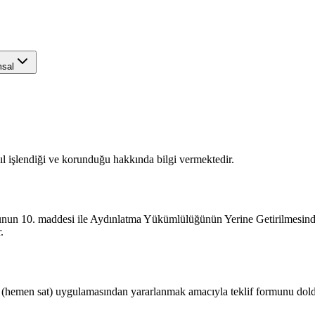
sal
asıl işlendiği ve korunduğu hakkında bilgi vermektedir.
nunun 10. maddesi ile Aydınlatma Yükümlülüğünün Yerine Getirilmesin
.
i (hemen sat) uygulamasından yararlanmak amacıyla teklif formunu doldura