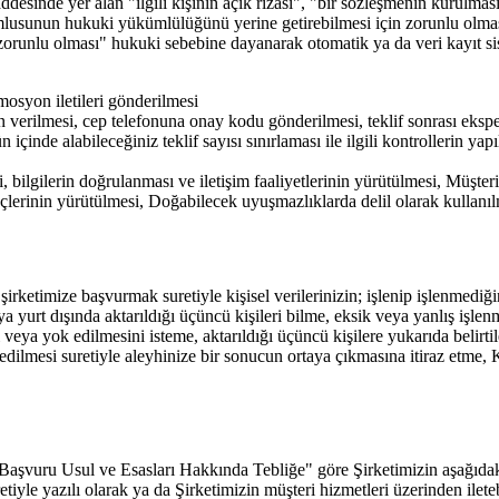
esinde yer alan "ilgili kişinin açık rızası", "bir sözleşmenin kurulmas
sorumlusunun hukuki yükümlülüğünü yerine getirebilmesi için zorunlu olma
 zorunlu olması" hukuki sebebine dayanarak otomatik ya da veri kayıt s
osyon iletileri gönderilmesi
n verilmesi, cep telefonuna onay kodu gönderilmesi, teklif sonrası eksper
inde alabileceğiniz teklif sayısı sınırlaması ile ilgili kontrollerin yap
 bilgilerin doğrulanması ve iletişim faaliyetlerinin yürütülmesi, Müşter
üreçlerinin yürütülmesi, Doğabilecek uyuşmazlıklarda delil olarak kullanıl
irketimize başvurmak suretiyle kişisel verilerinizin; işlenip işlenmediğ
 yurt dışında aktarıldığı üçüncü kişileri bilme, eksik veya yanlış işlen
i veya yok edilmesini isteme, aktarıldığı üçüncü kişilere yukarıda belir
z edilmesi suretiyle aleyhinize bir sonucun ortaya çıkmasına itiraz etme,
aşvuru Usul ve Esasları Hakkında Tebliğe" göre Şirketimizin aşağıdaki
iyle yazılı olarak ya da Şirketimizin müşteri hizmetleri üzerinden ileteb