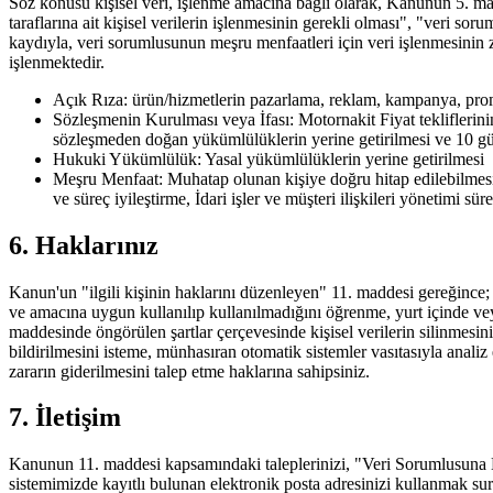
Söz konusu kişisel veri, işlenme amacına bağlı olarak, Kanunun 5. madd
taraflarına ait kişisel verilerin işlenmesinin gerekli olması", "veri 
kaydıyla, veri sorumlusunun meşru menfaatleri için veri işlenmesinin
işlenmektedir.
Açık Rıza:
ürün/hizmetlerin pazarlama, reklam, kampanya, prom
Sözleşmenin Kurulması veya İfası:
Motornakit Fiyat tekliflerini
sözleşmeden doğan yükümlülüklerin yerine getirilmesi ve 10 gün iç
Hukuki Yükümlülük:
Yasal yükümlülüklerin yerine getirilmesi
Meşru Menfaat:
Muhatap olunan kişiye doğru hitap edilebilmesi,
ve süreç iyileştirme, İdari işler ve müşteri ilişkileri yönetimi s
6. Haklarınız
Kanun'un "ilgili kişinin haklarını düzenleyen" 11. maddesi gereğince; ş
ve amacına uygun kullanılıp kullanılmadığını öğrenme, yurt içinde veya
maddesinde öngörülen şartlar çerçevesinde kişisel verilerin silinmesin
bildirilmesini isteme, münhasıran otomatik sistemler vasıtasıyla anali
zararın giderilmesini talep etme haklarına sahipsiniz.
7. İletişim
Kanunun 11. maddesi kapsamındaki taleplerinizi, "Veri Sorumlusuna B
sistemimizde kayıtlı bulunan elektronik posta adresinizi kullanmak suret