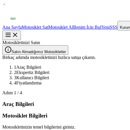
Ana Sayfa
Motosiklet Sat
Motosiklet Al
Benim İçin Bul
Yeni
SSS
Kurum
Motosikletinizi Satın
Satın Almadığımız Motosikletler
Birkaç adımda motosikletinizi hızlıca satışa çıkarın.
1
Araç Bilgileri
2
Ekspertiz Bilgileri
3
Kullanıcı Bilgileri
4
Fiyatlandırma
Adım
1
/
4
Araç Bilgileri
Motosiklet Bilgileri
Motosikletinizin temel bilgilerini giriniz.