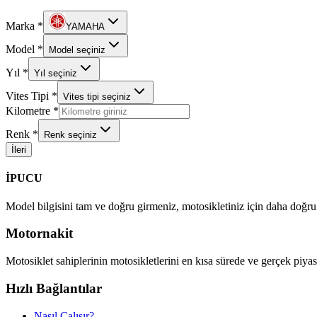
Marka *
YAMAHA
Model *
Model seçiniz
Yıl *
Yıl seçiniz
Vites Tipi *
Vites tipi seçiniz
Kilometre *
Renk *
Renk seçiniz
İleri
İPUCU
Model bilgisini tam ve doğru girmeniz, motosikletiniz için daha doğru f
Motornakit
Motosiklet sahiplerinin motosikletlerini en kısa sürede ve gerçek piyasa
Hızlı Bağlantılar
Nasıl Çalışır?