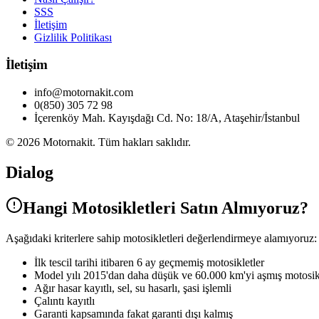
SSS
İletişim
Gizlilik Politikası
İletişim
info@motornakit.com
0(850) 305 72 98
İçerenköy Mah. Kayışdağı Cd. No: 18/A, Ataşehir/İstanbul
©
2026
Motornakit. Tüm hakları saklıdır.
Dialog
Hangi Motosikletleri Satın Almıyoruz?
Aşağıdaki kriterlere sahip motosikletleri değerlendirmeye alamıyoruz:
İlk tescil tarihi itibaren 6 ay geçmemiş motosikletler
Model yılı 2015'dan daha düşük ve 60.000 km'yi aşmış motosik
Ağır hasar kayıtlı, sel, su hasarlı, şasi işlemli
Çalıntı kayıtlı
Garanti kapsamında fakat garanti dışı kalmış